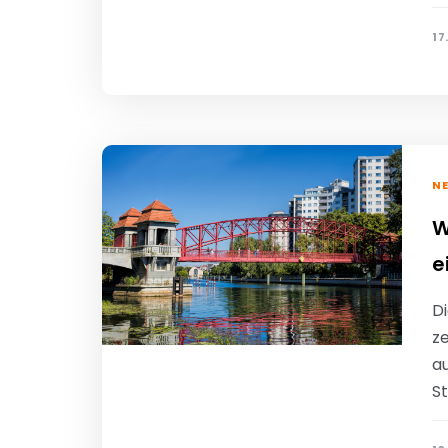
17
N
W
e
Di
ze
a
St