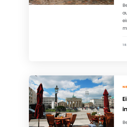
Be
au
ei
m
18
N
E
i
Be