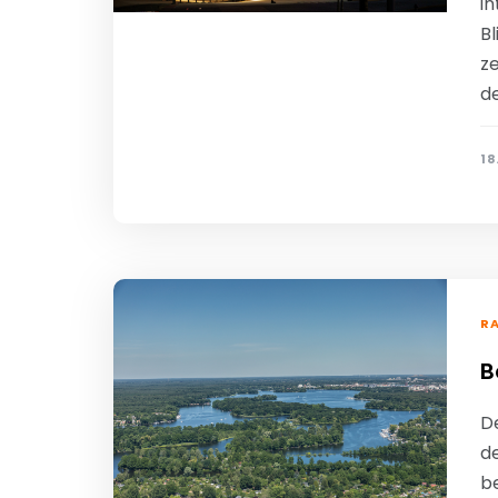
i
Bl
z
d
18
R
B
De
d
b