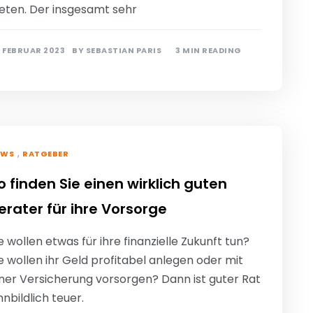
ieten. Der insgesamt sehr
. FEBRUAR 2023
BY
SEBASTIAN PARIS
3 MIN READING
,
EWS
RATGEBER
o finden Sie einen wirklich guten
erater für ihre Vorsorge
e wollen etwas für ihre finanzielle Zukunft tun?
e wollen ihr Geld profitabel anlegen oder mit
iner Versicherung vorsorgen? Dann ist guter Rat
nnbildlich teuer.