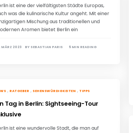
rlin ist eine der vielfältigsten Städte Europas,
ch was die kulinarische Kultur angeht. Mit einer
nzigartigen Mischung aus traditionellen und
odernen Aromen bietet Berlin ein
. MÄRZ 2023
BY
SEBASTIAN PARIS
5 MIN READING
,
,
,
EWS
RATGEBER
SEHENSWÜRDIGKEITEN
TIPPS
in Tag in Berlin: Sightseeing-Tour
nklusive
rlin ist eine wundervolle Stadt, die man auf