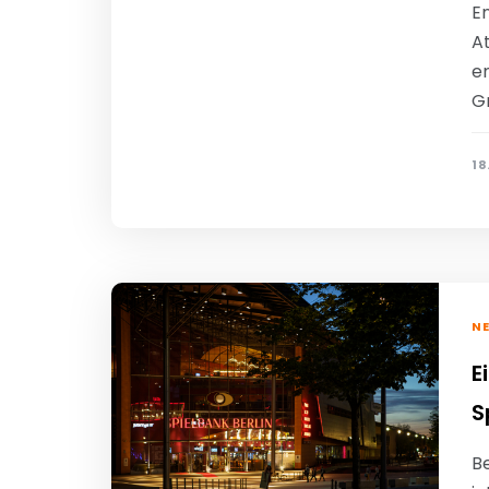
En
A
e
G
18
N
E
S
Be