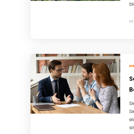
b
17
N
S
B
Si
Si
e
si