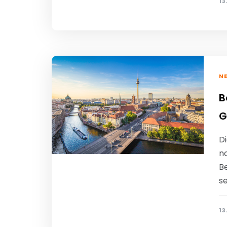
13
N
B
G
Di
no
Be
se
13