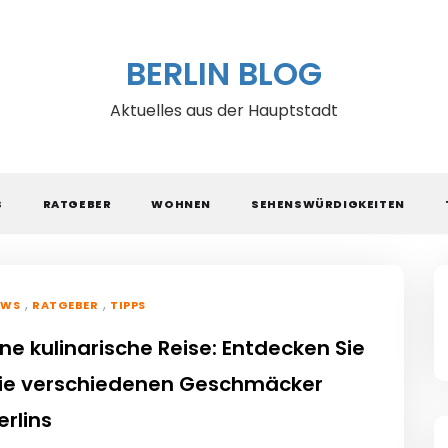
BERLIN BLOG
Aktuelles aus der Hauptstadt
S
RATGEBER
WOHNEN
SEHENSWÜRDIGKEITEN
,
,
EWS
RATGEBER
TIPPS
ine kulinarische Reise: Entdecken Sie
ie verschiedenen Geschmäcker
erlins