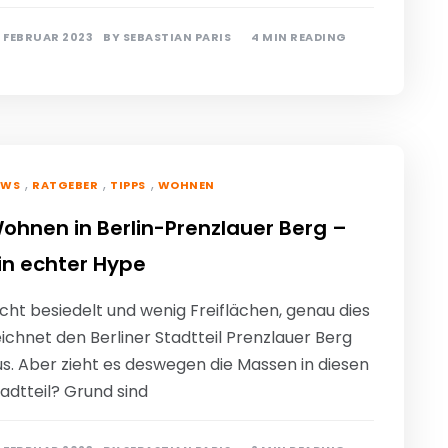
. FEBRUAR 2023
BY
SEBASTIAN PARIS
4 MIN READING
,
,
,
EWS
RATGEBER
TIPPS
WOHNEN
ohnen in Berlin-Prenzlauer Berg –
in echter Hype
cht besiedelt und wenig Freiflächen, genau dies
ichnet den Berliner Stadtteil Prenzlauer Berg
us. Aber zieht es deswegen die Massen in diesen
adtteil? Grund sind