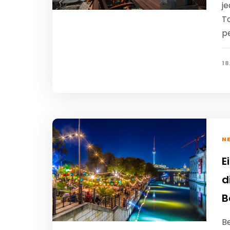
je
T
p
18
N
E
d
B
Be